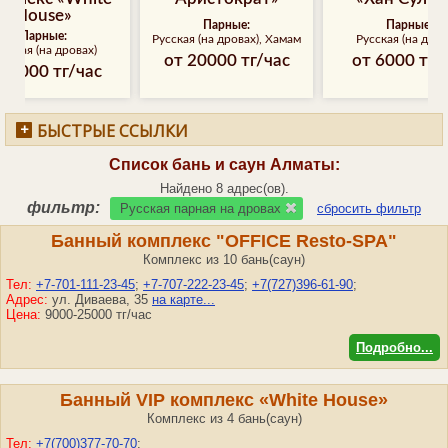
House»
Парные:
Парные:
Парные:
Русская (на дровах), Хамам
Русская (на дров
усская (на дровах)
от 20000 тг/час
от 6000 тг/
т 7000 тг/час
БЫСТРЫЕ ССЫЛКИ
Список бань и саун
Алматы
:
Найдено 8 адрес(ов).
фильтр:
Русская парная на дровах
сбросить фильтр
Банный комплекс "OFFICE Resto-SPA"
Комплекс из 10 бань(саун)
Тел:
+7-701-111-23-45
;
+7-707-222-23-45
;
+7(727)396-61-90
;
Адрес:
ул. Диваева, 35
на карте...
Цена:
9000-25000 тг/час
Подробно...
Банный VIP комплекс «White House»
Комплекс из 4 бань(саун)
Тел:
+7(700)377-70-70
;