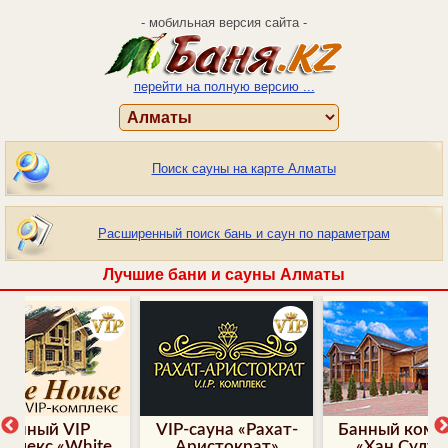
- мобильная версия сайта -
перейти на полную версию ...
Поиск сауны на карте Алматы
Расширенный поиск бань и саун по параметрам
Лучшие бани и сауны Алматы
Банный VIP
VIP-сауна «Рахат-
Банный комп
мплекс «White
Аристократ»
«Хан Султа