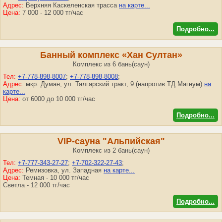
Адрес:
Верхняя Каскеленская трасса
на карте...
Цена:
7 000 - 12 000 тг/час
Подробно...
Банный комплекс «Хан Султан»
Комплекс из 6 бань(саун)
Тел:
+7-778-898-8007
;
+7-778-898-8008
;
Адрес:
мкр. Думан, ул. Талгарский тракт, 9 (напротив ТД Магнум)
на
карте...
Цена:
от 6000 до 10 000 тг/час
Подробно...
VIP-сауна "Альпийская"
Комплекс из 2 бань(саун)
Тел:
+7-777-343-27-27
;
+7-702-322-27-43
;
Адрес:
Ремизовка, ул. Западная
на карте...
Цена:
Темная - 10 000 тг/час
Светла - 12 000 тг/час
Подробно...