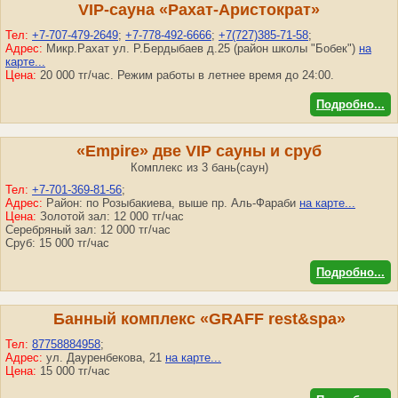
VIP-сауна «Рахат-Аристократ»
Тел:
+7-707-479-2649
;
+7-778-492-6666
;
+7(727)385-71-58
;
Адрес:
Микр.Рахат ул. Р.Бердыбаев д.25 (район школы "Бобек")
на
карте...
Цена:
20 000 тг/час. Режим работы в летнее время до 24:00.
Подробно...
«Empire» две VIP сауны и сруб
Комплекс из 3 бань(саун)
Тел:
+7-701-369-81-56
;
Адрес:
Район: по Розыбакиева, выше пр. Аль-Фараби
на карте...
Цена:
Золотой зал: 12 000 тг/час
Серебряный зал: 12 000 тг/час
Сруб: 15 000 тг/час
Подробно...
Банный комплекс «GRAFF rest&spa»
Тел:
87758884958
;
Адрес:
ул. Дауренбекова, 21
на карте...
Цена:
15 000 тг/час