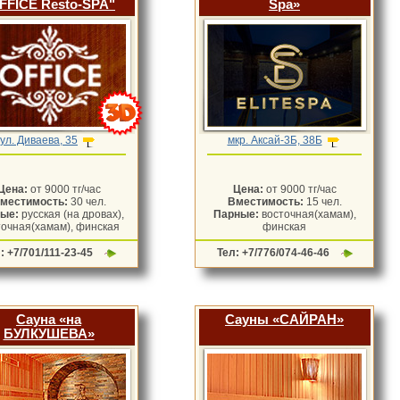
FFICE Resto-SPA"
Spa»
ул. Диваева, 35
мкр. Аксай-3Б, 38Б
Цена:
от 9000 тг/час
Цена:
от 9000 тг/час
местимость:
30 чел.
Вместимость:
15 чел.
ные:
русская (на дровах),
Парные:
восточная(хамам),
точная(хамам), финская
финская
: +7/701/111-23-45
Тел: +7/776/074-46-46
Сауна «на
Сауны «САЙРАН»
БУЛКУШЕВА»