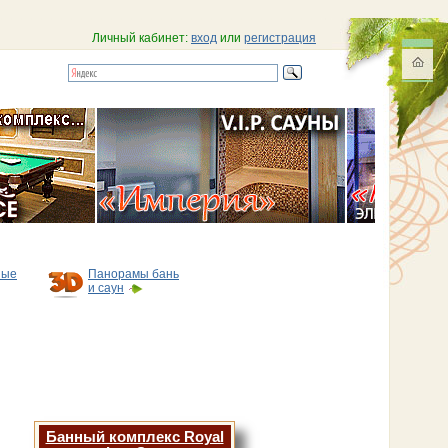
Личный кабинет:
вход
или
регистрация
ные
Панорамы бань
и саун
Банный комплекс Royal