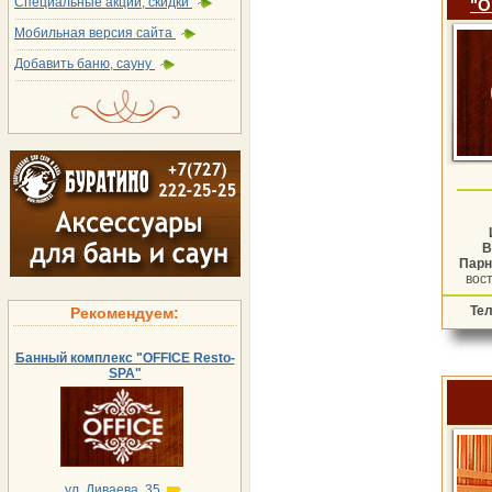
Специальные акции, скидки
"O
Мобильная версия сайта
Добавить баню, сауну
В
Пар
вос
Тел
Рекомендуем:
Банный комплекс "OFFICE Resto-
SPA"
ул. Диваева, 35