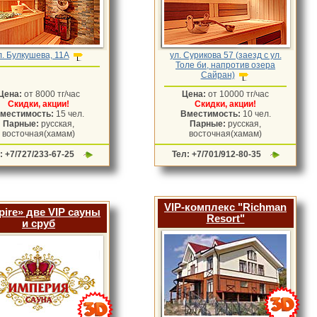
л. Булкушева, 11А
ул. Сурикова 57 (заезд с ул.
Толе би, напротив озера
Сайран)
Цена:
от 8000 тг/час
Цена:
от 10000 тг/час
Скидки, акции!
Скидки, акции!
местимость:
15 чел.
Вместимость:
10 чел.
Парные:
русская,
Парные:
русская,
восточная(хамам)
восточная(хамам)
: +7/727/233-67-25
Тел: +7/701/912-80-35
VIP-комплекс "Richman
ire» две VIP сауны
Resort"
и сруб