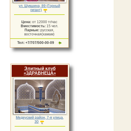
ул. Шукшина, 89 (Горный
гигант)
Цена:
от 12000 тг/час
Вместимость:
15 чел.
Парные:
русская,
восточная(хамам)
Тел: +7/707/500-00-09
Элитный клуб
«ЗДРАВНЕЦА»
Медеуский район, 7-я улица,
30