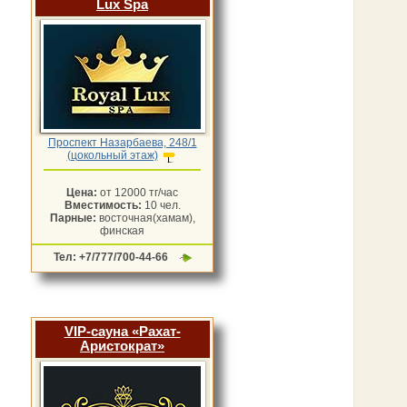
Lux Spa
Проспект Назарбаева, 248/1
(цокольный этаж)
Цена:
от 12000 тг/час
Вместимость:
10 чел.
Парные:
восточная(хамам),
финская
Тел: +7/777/700-44-66
VIP-сауна «Рахат-
Аристократ»