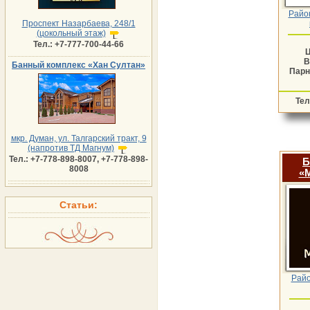
Райо
Проспект Назарбаева, 248/1
(цокольный этаж)
Тел.: +7-777-700-44-66
В
Банный комплекс «Хан Султан»
Пар
Тел
мкр. Думан, ул. Талгарский тракт, 9
(напротив ТД Магнум)
Тел.: +7-778-898-8007, +7-778-898-
Б
8008
«
Cтатьи:
Райо