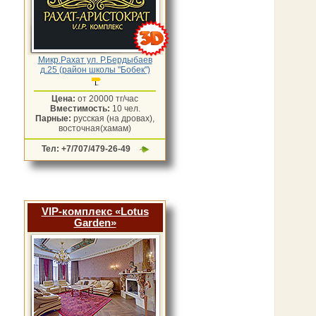
Микр.Рахат ул. Р.Бердыбаев
д.25 (район школы "Бобек")
Цена:
от 20000 тг/час
Вместимость:
10 чел.
Парные:
русская (на дровах),
восточная(хамам)
Тел: +7/707/479-26-49
VIP-комплекс «Lotus
Garden»