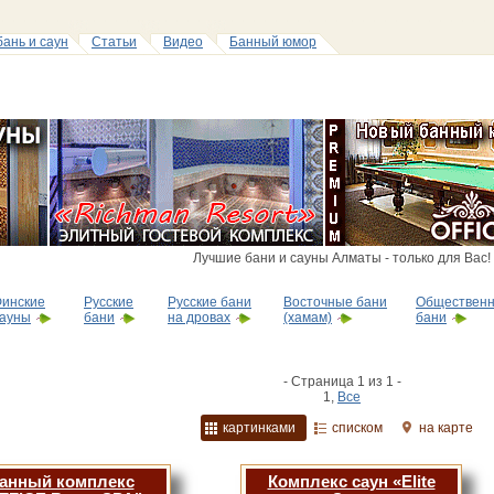
бань и саун
Статьи
Видео
Банный юмор
Лучшие бани и сауны Алматы - только для Вас!
инские
Русские
Русские бани
Восточные бани
Обществен
ауны
бани
на дровах
(хамам)
бани
- Страница 1 из 1 -
1,
Все
картинками
списком
на карте
анный комплекс
Комплекс саун «Elite