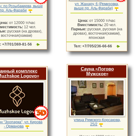
ул. Жанару, 6 (Ремизовка,
н: по Розыбакиева, выше
выше пр. Аль-Фараби)
пр. Аль-Фараби
Цена:
от 15000 тг/час
Цена:
от 12000 тг/час
Вместимость:
20 чел.
местимость:
12 чел.
Парные:
русская, русская (на
ные:
русская (на дровах),
дровах), восточная(хамам),
восточная(хамам)
японская
: +7/701/369-81-56
Тел: +7/705/236-66-66
Сауна «Логово
анный комплекс
Мужское»
Muzhskoe Logovo»
улица Римского-Корсакова,
н "Зоопарка", ул. Кирова
25/2
- Орманова