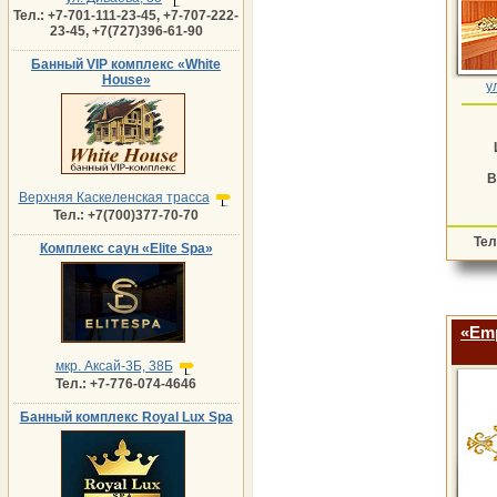
Тел.: +7-701-111-23-45, +7-707-222-
23-45, +7(727)396-61-90
Банный VIP комплекс «White
House»
у
В
Верхняя Каскеленская трасса
Тел.: +7(700)377-70-70
Тел
Комплекс саун «Elite Spa»
«Emp
мкр. Аксай-3Б, 38Б
Тел.: +7-776-074-4646
Банный комплекс Royal Lux Spa