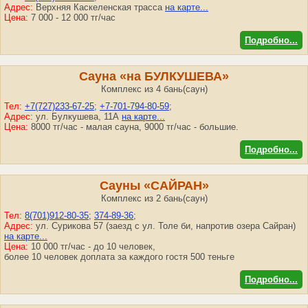
Адрес:
Верхняя Каскеленская трасса
на карте...
Цена:
7 000 - 12 000 тг/час
Подробно...
Сауна «на БУЛКУШЕВА»
Комплекс из 4 бань(саун)
Тел:
+7(727)233-67-25
;
+7-701-794-80-59
;
Адрес:
ул. Булкушева, 11А
на карте...
Цена:
8000 тг/час - малая сауна, 9000 тг/час - большие.
Подробно...
Сауны «САЙРАН»
Комплекс из 2 бань(саун)
Тел:
8(701)912-80-35
;
374-89-36
;
Адрес:
ул. Сурикова 57 (заезд с ул. Толе би, напротив озера Сайран)
на карте...
Цена:
10 000 тг/час - до 10 человек,
более 10 человек доплата за каждого гостя 500 теньге
Подробно...