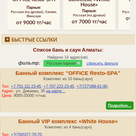
House»
Парные:
Парные:
Парные:
ая (на дровах), Хамам,
Русская (на дровах)
Русская (на дровах)
Финская
от 20000 тг
от 7000 тг/час
т 9000 тг/час
БЫСТРЫЕ ССЫЛКИ
Список бань и саун
Алматы
:
Найдено 14 адрес(ов).
фильтр:
Русская парная
сбросить фильтр
Банный комплекс "OFFICE Resto-SPA"
Комплекс из 10 бань(саун)
Тел:
+7-701-111-23-45
;
+7-707-222-23-45
;
+7(727)396-61-90
;
Адрес:
ул. Диваева, 35
на карте...
Цена:
9000-25000 тг/час
Подробно...
Банный VIP комплекс «White House»
Комплекс из 4 бань(саун)
Тел:
+7(700)377-70-70
;