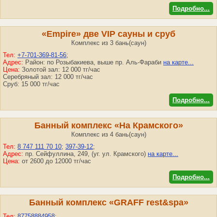
Подробно...
«Empire» две VIP сауны и сруб
Комплекс из 3 бань(саун)
Тел:
+7-701-369-81-56
;
Адрес:
Район: по Розыбакиева, выше пр. Аль-Фараби
на карте...
Цена:
Золотой зал: 12 000 тг/час
Серебряный зал: 12 000 тг/час
Сруб: 15 000 тг/час
Подробно...
Банный комплекс «На Крамского»
Комплекс из 4 бань(саун)
Тел:
8 747 111 70 10
;
397-39-12
;
Адрес:
пр. Сейфуллина, 249, (уг. ул. Крамского)
на карте...
Цена:
от 2600 до 12000 тг/час
Подробно...
Банный комплекс «GRAFF rest&spa»
Тел:
87758884958
;