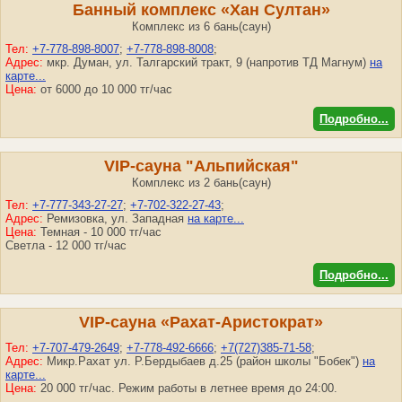
Банный комплекс «Хан Султан»
Комплекс из 6 бань(саун)
Тел:
+7-778-898-8007
;
+7-778-898-8008
;
Адрес:
мкр. Думан, ул. Талгарский тракт, 9 (напротив ТД Магнум)
на
карте...
Цена:
от 6000 до 10 000 тг/час
Подробно...
VIP-сауна "Альпийская"
Комплекс из 2 бань(саун)
Тел:
+7-777-343-27-27
;
+7-702-322-27-43
;
Адрес:
Ремизовка, ул. Западная
на карте...
Цена:
Темная - 10 000 тг/час
Светла - 12 000 тг/час
Подробно...
VIP-сауна «Рахат-Аристократ»
Тел:
+7-707-479-2649
;
+7-778-492-6666
;
+7(727)385-71-58
;
Адрес:
Микр.Рахат ул. Р.Бердыбаев д.25 (район школы "Бобек")
на
карте...
Цена:
20 000 тг/час. Режим работы в летнее время до 24:00.