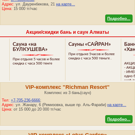
Адрес:
ул. Дауренбекова, 21
на карте...
Цена:
15 000 тг/час
Подробно...
Акции/скидки бань и саун Алматы
а «на
Сауны «САЙРАН»
Банный компл
КУШЕВА»
«Хан Султан»
При отдыхе 5часов и более
скидка с часа 500 теньге .
ыхе 5 часов и более
с часа 500 тенге
АКЦИЯ на выбор:
- АКЦИЯ 3+1;
- ИМЕННИНИКАМ 10
одно блюдо на комп
шеф-повара;
- или СКИДКА 20% на
VIP-комплекс "Richman Resort"
Комплекс из 3 бань(саун)
Тел:
+7-705-236-6666
;
Адрес:
ул. Жанару, 6 (Ремизовка, выше пр. Аль-Фараби)
на карте...
Цена:
от 15 000 до 20 000 тг/час
Подробно...