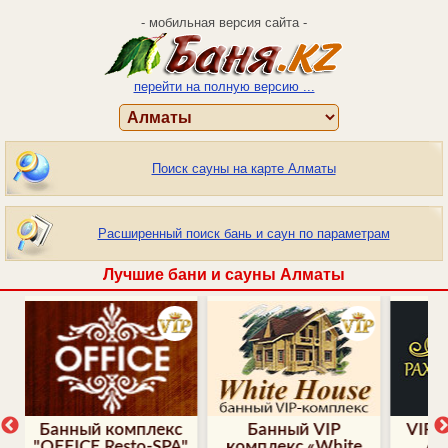
- мобильная версия сайта -
перейти на полную версию ...
Поиск сауны на карте Алматы
Расширенный поиск бань и саун по параметрам
Лучшие бани и сауны Алматы
нный комплекс
Банный VIP
VIP-сауна «Р
FICE Resto-SPA"
комплекс «White
Аристокра