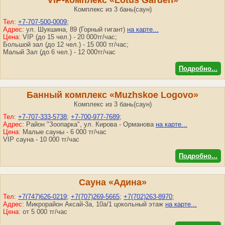
VIP-комплекс «Lotus Garden»
Комплекс из 3 бань(саун)
Тел:
+7-707-500-0009
;
Адрес:
ул. Шукшина, 89 (Горный гигант)
на карте...
Цена:
VIP (до 15 чел.) - 20 000тг/час;
Большой зал (до 12 чел.) - 15 000 тг/час;
Малый Зал (до 6 чел.) - 12 000тг/час
Подробно...
Банный комплекс «Muzhskoe Logovo»
Комплекс из 3 бань(саун)
Тел:
+7-707-333-5738
;
+7-700-977-7689
;
Адрес:
Район "Зоопарка", ул. Кирова - Орманова
на карте...
Цена:
Малые сауны - 6 000 тг/час
VIP сауна - 10 000 тг/час
Подробно...
Сауна «Адина»
Тел:
+7(747)626-0219
;
+7(707)269-5665
;
+7(702)263-8970
;
Адрес:
Микрорайон Аксай-3а, 10а/1 цокольный этаж
на карте...
Цена:
от 5 000 тг/час